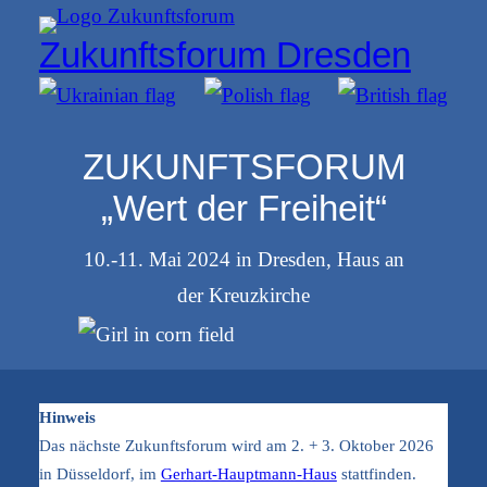
Zum
Zukunftsforum Dresden
Inhalt
springen
ZUKUNFTSFORUM
„Wert der Freiheit“
10.-11. Mai 2024 in Dresden, Haus an
der Kreuzkirche
Hinweis
Das nächste Zukunftsforum wird am 2. + 3. Oktober 2026
in Düsseldorf, im
Gerhart-Hauptmann-Haus
stattfinden.